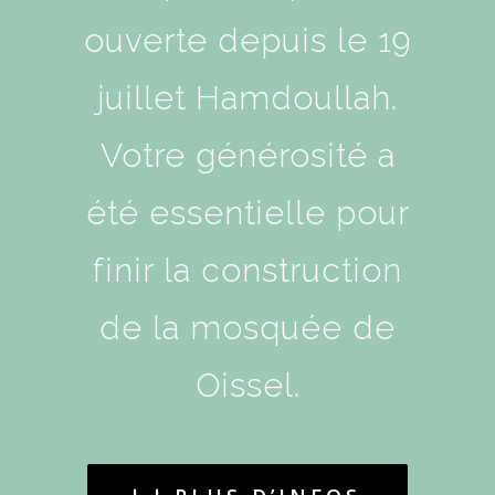
ouverte depuis le 19
juillet Hamdoullah.
Votre générosité a
été essentielle pour
finir la construction
de la mosquée de
Oissel.