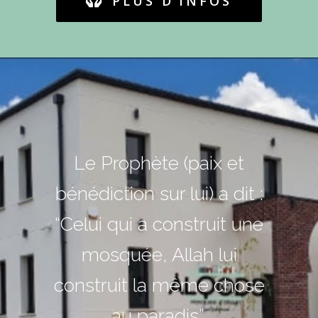
PLUS D’INFOS
Le Prophète (paix et
bénédiction sur lui) a dit :
“Celui qui a construit une
mosquée, Allah lui
construit la même chose
au paradis”.